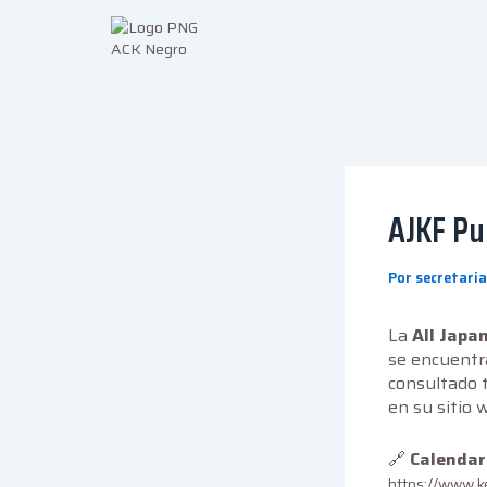
Ir
al
contenido
AJKF Pu
Por
secretari
La
All Japa
se encuentr
consultado t
en su sitio 
🔗
Calendar
https://www.k