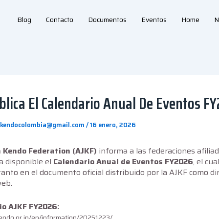
Blog
Contacto
Documentos
Eventos
Home
N
blica El Calendario Anual De Eventos F
akendocolombia@gmail.com
/
16 enero, 2026
n Kendo Federation (AJKF)
informa a las federaciones afilia
a disponible el
Calendario Anual de Eventos FY2026
, el cu
anto en el documento oficial distribuido por la AJKF como d
web.
io AJKF FY2026:
endo.or.jp/en/information/20251223/