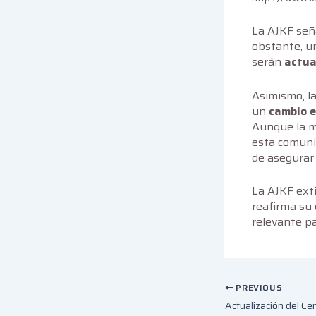
La AJKF señ
obstante, un
serán
actua
Asimismo, la
un
cambio e
Aunque la ma
esta comuni
de asegurar 
La AJKF ext
reafirma su 
relevante p
PREVIOUS
Actualización del C