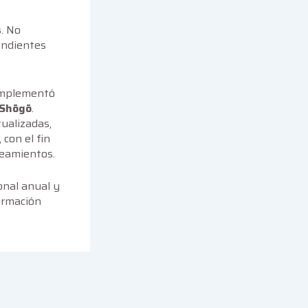
s
. No
ondientes
 implementó
 Shōgō
.
tualizadas,
, con el fin
neamientos.
onal anual y
formación