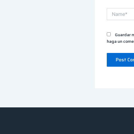
Name*
Guardar m
haga un comen