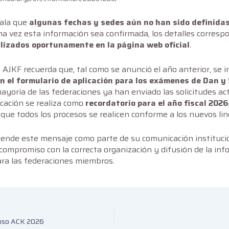
ala que
algunas fechas y sedes aún no han sido definida
a vez esta información sea confirmada, los detalles corresp
lizados oportunamente en la página web oficial
.
 AJKF recuerda que, tal como se anunció el año anterior, se
n el formulario de aplicación para los exámenes de Dan y
yoría de las federaciones ya han enviado las solicitudes ac
cación se realiza como
recordatorio para el año fiscal 2026
que todos los procesos se realicen conforme a los nuevos li
iende este mensaje como parte de su comunicación instituci
compromiso con la correcta organización y difusión de la in
ara las federaciones miembros.
enso ACK 2026