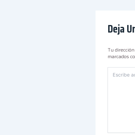
Deja U
Tu dirección
marcados c
Escribe
aquí...