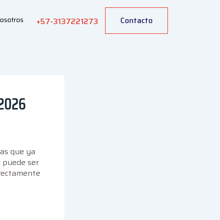
osotros
Contacto
+57-3137221273
Y2026
das que ya
al puede ser
irectamente