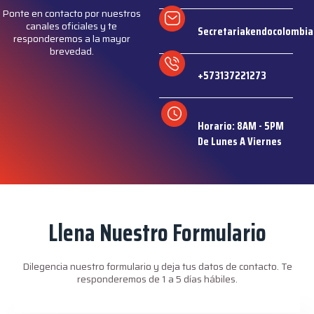
Ponte en contacto por nuestros
canales oficiales y te
Secretariakendocolombi
responderemos a la mayor
brevedad.
+573137221273
Horario: 8AM - 5PM
De Lunes A Viernes
Llena Nuestro Formulario
Dilegencia nuestro formulario y deja tus datos de contacto. Te
responderemos de 1 a 5 días hábiles.